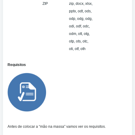
ZIP
zip, docx, xlsx,
pptx, odt, ods,
odp, odg, odg,
odi, odf, odc,
odm, ott, otg,
otp, ots, otc,
oti, otf, oth
Requisitos
Antes de colocar a “mão na massa” vamos ver os requisitos.