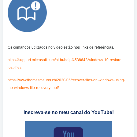
Os comandos utilizados no vídeo estão nos links de referências.
https://support.microsoft.com/pt-br/help/4538642/windows-10-restore-
lost-files
https://www.thomasmaurer.ch/2020/06/recover-files-on-windows-using-
the-windows-file-recovery-tool/
Inscreva-se no meu canal do YouTube!