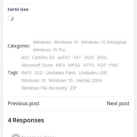
Curtir isso:
Carregando...
Windows
Windows 10
Windows 10 Enterprise
Categories:
Windows 10 Pro
ASF
Cartões SD
exFAT
FAT
HDD
JPEG
Microsoft Store
MP3
MPEG
NTFS
PDF
PNG
Tags:
ReFS
SSD
Unidades Flash
Unidades USB
Windows 10
Windows 10 - Versão 2004
Windows File Recovery
ZIP
Navegação
Navegação
Previous post
Next post
de
de
4 Responses
Post
Post