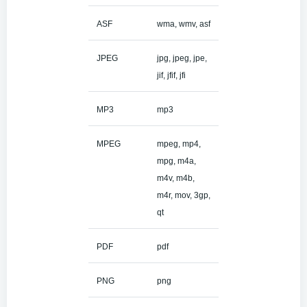
ASF
wma, wmv, asf
JPEG
jpg, jpeg, jpe,
jif, jfif, jfi
MP3
mp3
MPEG
mpeg, mp4,
mpg, m4a,
m4v, m4b,
m4r, mov, 3gp,
qt
PDF
pdf
PNG
png