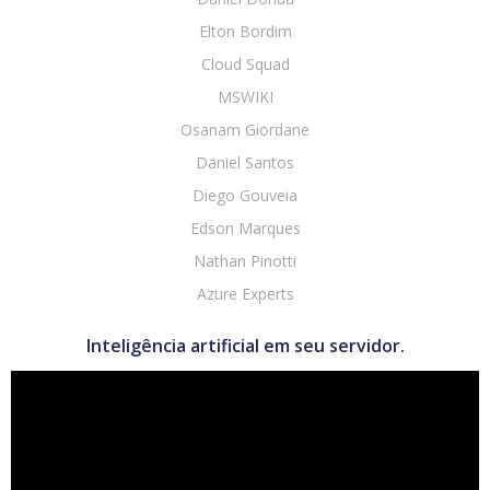
Elton Bordim
Cloud Squad
MSWIKI
Osanam Giordane
Daniel Santos
Diego Gouveia
Edson Marques
Nathan Pinotti
Azure Experts
Inteligência artificial em seu servidor.
Tocador
de
vídeo