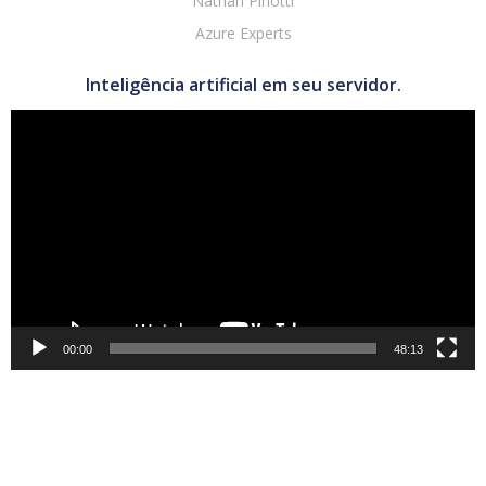
Nathan Pinotti
Azure Experts
Inteligência artificial em seu servidor.
Tocador
de
vídeo
00:00
48:13