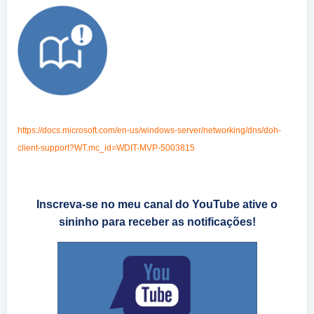
https://docs.microsoft.com/en-us/windows-server/networking/dns/doh-
client-support?WT.mc_id=WDIT-MVP-5003815
Inscreva-se no meu canal do YouTube ative o
sininho para receber as notificações!