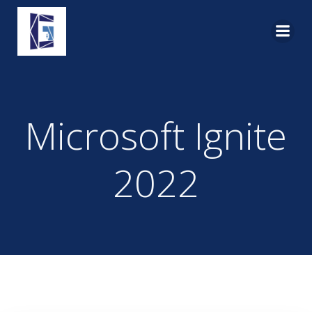
Pular
para
o
conteúdo
Microsoft Ignite
2022