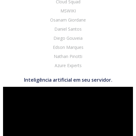
Cloud Squad
MSWIKI
Osanam Giordane
Daniel Santos
Diego Gouveia
Edson Marques
Nathan Pinotti
Azure Experts
Inteligência artificial em seu servidor.
Tocador
de
vídeo