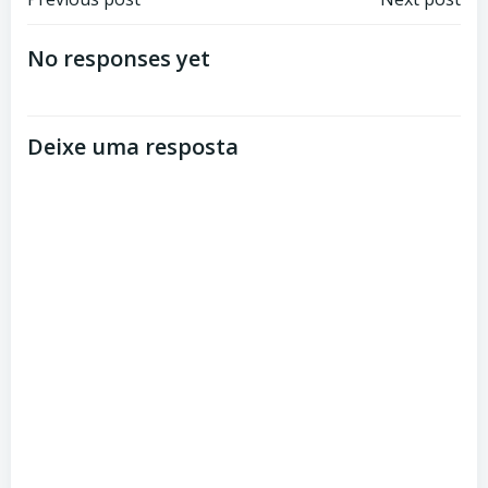
Navegação
Navegação
de
de
No responses yet
Post
Post
Deixe uma resposta