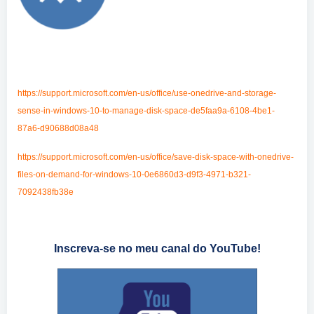
https://support.microsoft.com/en-us/office/use-onedrive-and-storage-
sense-in-windows-10-to-manage-disk-space-de5faa9a-6108-4be1-
87a6-d90688d08a48
https://support.microsoft.com/en-us/office/save-disk-space-with-onedrive-
files-on-demand-for-windows-10-0e6860d3-d9f3-4971-b321-
7092438fb38e
Inscreva-se no meu canal do YouTube!