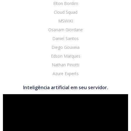
Elton Bordim
Cloud Squad
MSWIKI
Osanam Giordane
Daniel Santos
Diego Gouveia
Edson Marques
Nathan Pinotti
Azure Experts
Inteligência artificial em seu servidor.
Tocador
de
vídeo