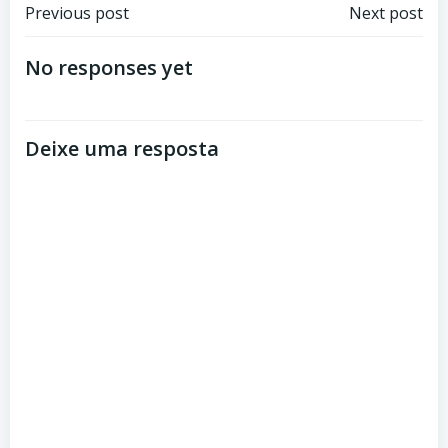
Navegação
Navegação
Previous post
Next post
de
de
No responses yet
Post
Post
Deixe uma resposta