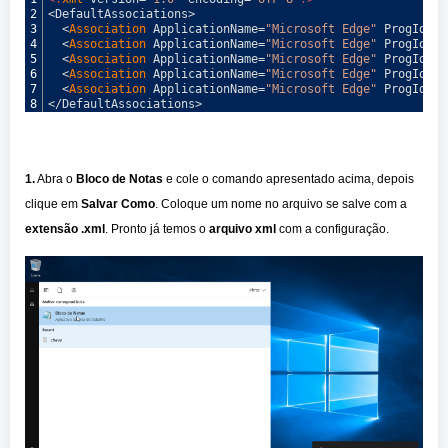
2
<
DefaultAssociations
>
3
<
Association 
ApplicationName
=
"Microsoft Edge"
ProgId
=
"M
4
<
Association 
ApplicationName
=
"Microsoft Edge"
ProgId
=
"M
5
<
Association 
ApplicationName
=
"Microsoft Edge"
ProgId
=
"M
6
<
Association 
ApplicationName
=
"Microsoft Edge"
ProgId
=
"M
7
<
Association 
ApplicationName
=
"Microsoft Edge"
ProgId
=
"M
8
<
/
DefaultAssociations
>
1.
Abra o
Bloco de Notas
e cole o comando apresentado acima, depois
clique em
Salvar Como
. Coloque um nome no arquivo se salve com a
extensão
.xml
. Pronto já temos o
arquivo xml
com a configuração.