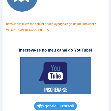
https://docs.microsoft.com/pt-br/deployedge/edge-default-browser?
WT.mc_id=WDIT-MVP-5003815
Inscreva-se no meu canal do YouTube!
@gabrielluizbrasil