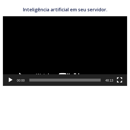
Inteligência artificial em seu servidor.
Tocador
de
vídeo
00:00
48:13