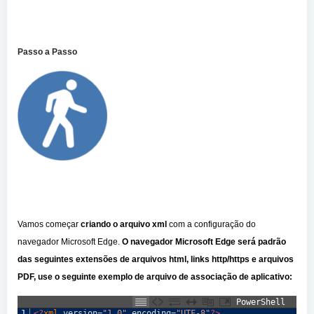
Passo a Passo
Vamos começar
criando o arquivo xml
com a configuração do
navegador Microsoft Edge.
O navegador Microsoft Edge será padrão
das seguintes extensões de arquivos html, links http/https e arquivos
PDF, use o seguinte exemplo de arquivo de associação de aplicativo:
PowerShell
1
<?
xml 
version
=
"1.0"
encoding
=
"UTF-8"
?>